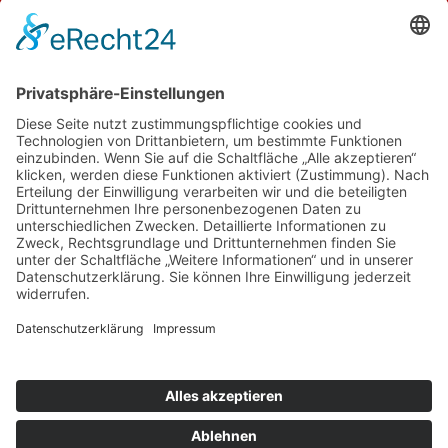
87561 Oberstdorf
Alpinfo
Aktuelle Informationen über die
Begehbarkeit der
Wanderwege
mehr dazu
Home
Info
Zimmer & Preise
Preise
Drehkreuz & Touren
Leitfaden
Jobs
Über uns
Kontakt
Datenschutz
Impressum